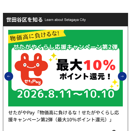
世田谷区を知る
前のスライドを表示
次
せたがやPay「物価高に負けるな！せたがやくらし応
援キャンペーン第2弾（最大10％ポイント還元）」