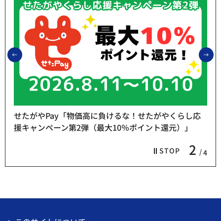
前のスライドを表示
次
せたがやPay「物価高に負けるな！せたがやくらし応
援キャンペーン第2弾（最大10％ポイント還元）」
2
STOP
4