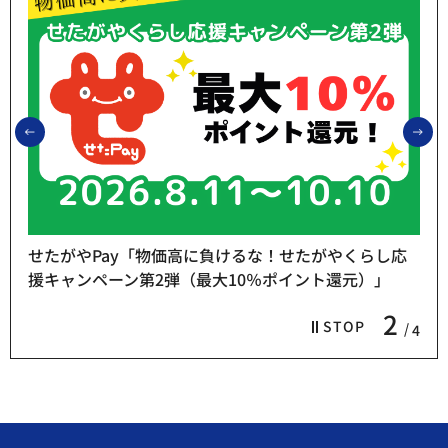
前のスライドを表示
次
せたがやPay「物価高に負けるな！せたがやくらし応
援キャンペーン第2弾（最大10％ポイント還元）」
2
STOP
4