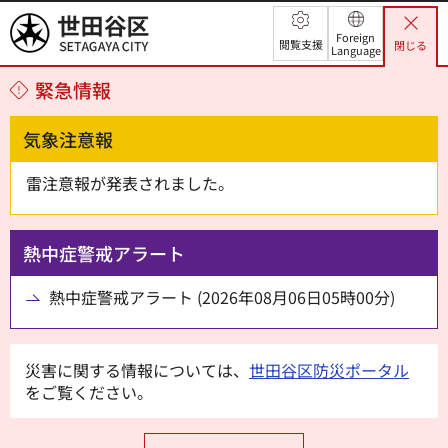
世田谷区
Foreign
閲覧支援
閉じる
Language
緊急情報
気象注意報
雷注意報が発表されました。
熱中症警戒アラート
熱中症警戒アラート (2026年08月06日05時00分)
災害に関する情報については、
世田谷区防災ポータル
をご覧ください。