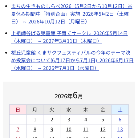
まちの生きものしらべ2026（5月2日から10月12日）※
夏休み期間中「特別企画」実施 2026年5月2日（土曜
日） ～ 2026年10月12日（月曜日）
上祖師谷ぱる児童館 子育てサークル 2026年5月14日
（木曜日） ～ 2027年3月11日（木曜日）
桜丘児童館 くまサクフェスティバルの今年のテーマ決
め投票会について(6月17日から7月1日) 2026年6月17日
（水曜日） ～ 2026年7月1日（水曜日）
6
2026年
月
日
月
火
水
木
金
土
1
2
3
4
5
6
7
8
9
10
11
12
13