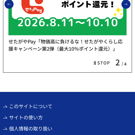
前のスライドを表示
次
せたがやPay「物価高に負けるな！せたがやくらし応
援キャンペーン第2弾（最大10％ポイント還元）」
2
STOP
4
このサイトについて
サイトの使い方
個人情報の取り扱い