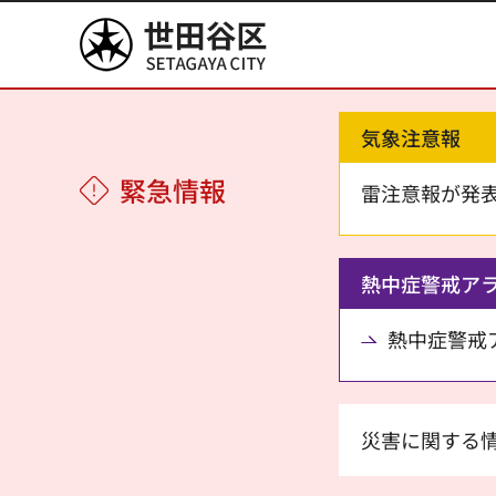
世田谷区
気象注意報
緊急情報
雷注意報が発
熱中症警戒ア
熱中症警戒アラ
災害に関する