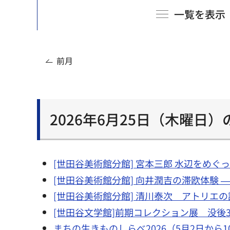
一覧を表示
前月
2026年6月25日（木曜日
[世田谷美術館分館] 宮本三郎 水辺をめぐって
[世田谷美術館分館] 向井潤吉の滞欧体験 ―
[世田谷美術館分館] 清川泰次 アトリエの記憶
[世田谷文学館]前期コレクション展 没後30
まちの生きものしらべ2026（5月2日から1