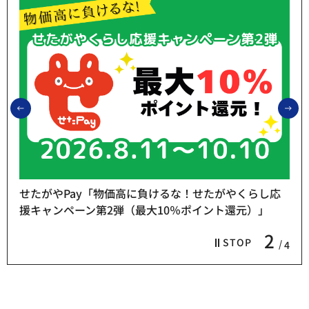
前のスライドを表示
次
せたがやPay「物価高に負けるな！せたがやくらし応
援キャンペーン第2弾（最大10％ポイント還元）」
2
STOP
4