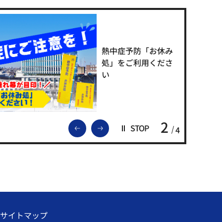
熱中症予防「お休み
処」をご利用くださ
い
2
前のスライドを表示
次のスライドを表示
STOP
4
サイトマップ