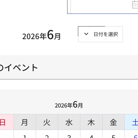
6
日付を選択
2026年
月
）のイベント
6
2026年
月
日
月
火
水
木
金
1
2
3
4
5
6