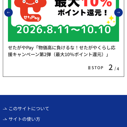
前のスライドを表示
次
せたがやPay「物価高に負けるな！せたがやくらし応
援キャンペーン第2弾（最大10％ポイント還元）」
2
STOP
4
このサイトについて
サイトの使い方