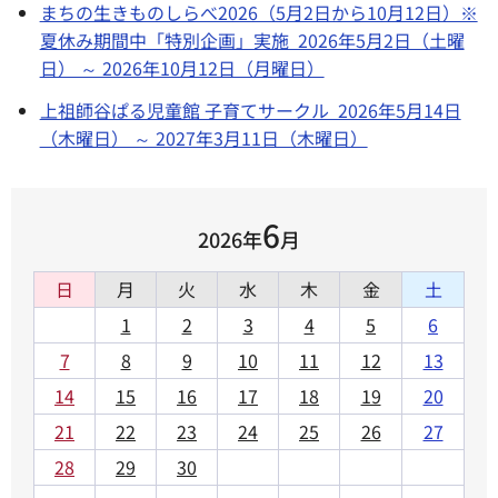
まちの生きものしらべ2026（5月2日から10月12日）※
夏休み期間中「特別企画」実施 2026年5月2日（土曜
日） ～ 2026年10月12日（月曜日）
上祖師谷ぱる児童館 子育てサークル 2026年5月14日
（木曜日） ～ 2027年3月11日（木曜日）
6
2026年
月
日
月
火
水
木
金
土
1
2
3
4
5
6
7
8
9
10
11
12
13
14
15
16
17
18
19
20
21
22
23
24
25
26
27
28
29
30