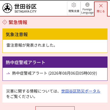
世田谷区
Foreign
閲覧支援
閉じる
Language
緊急情報
気象注意報
雷注意報が発表されました。
熱中症警戒アラート
熱中症警戒アラート (2026年08月06日05時00分)
災害に関する情報については、
世田谷区防災ポータル
をご覧ください。