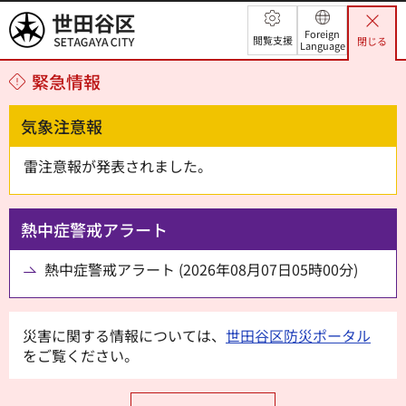
世田谷区
Foreign
閲覧支援
閉じる
Language
緊急情報
気象注意報
雷注意報が発表されました。
熱中症警戒アラート
熱中症警戒アラート (2026年08月07日05時00分)
災害に関する情報については、
世田谷区防災ポータル
をご覧ください。