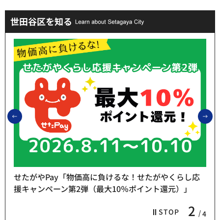
世田谷区を知る
前のスライドを表示
次
せたがやPay「物価高に負けるな！せたがやくらし応
援キャンペーン第2弾（最大10％ポイント還元）」
2
STOP
4