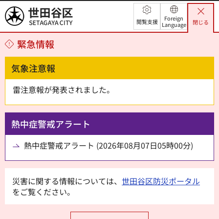
世田谷区
Foreign
閲覧支援
閉じる
Language
緊急情報
気象注意報
雷注意報が発表されました。
熱中症警戒アラート
熱中症警戒アラート (2026年08月07日05時00分)
災害に関する情報については、
世田谷区防災ポータル
をご覧ください。