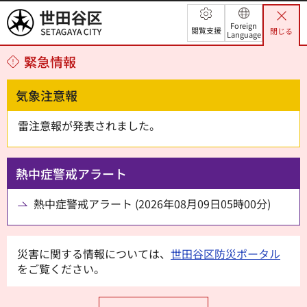
世田谷区
Foreign
閲覧支援
閉じる
Language
緊急情報
気象注意報
雷注意報が発表されました。
熱中症警戒アラート
熱中症警戒アラート (2026年08月09日05時00分)
災害に関する情報については、
世田谷区防災ポータル
をご覧ください。