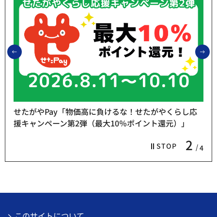
前のスライドを表示
次
せたがやPay「物価高に負けるな！せたがやくらし応
援キャンペーン第2弾（最大10％ポイント還元）」
2
STOP
4
このサイトについて