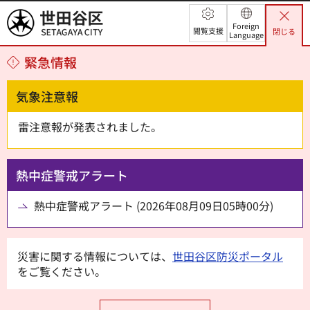
世田谷区
Foreign
閲覧支援
閉じる
Language
緊急情報
気象注意報
雷注意報が発表されました。
熱中症警戒アラート
熱中症警戒アラート (2026年08月09日05時00分)
災害に関する情報については、
世田谷区防災ポータル
をご覧ください。