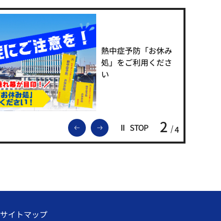
熱中症予防「お休み
処」をご利用くださ
い
2
前のスライドを表示
次のスライドを表示
STOP
4
サイトマップ