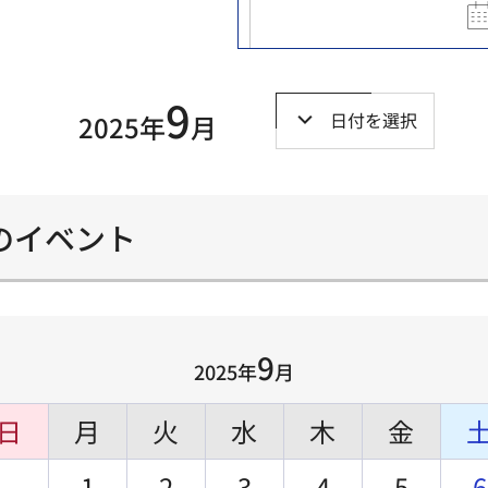
9
日付を選択
2025年
月
）のイベント
9
2025年
月
日
月
火
水
木
金
1
2
3
4
5
6