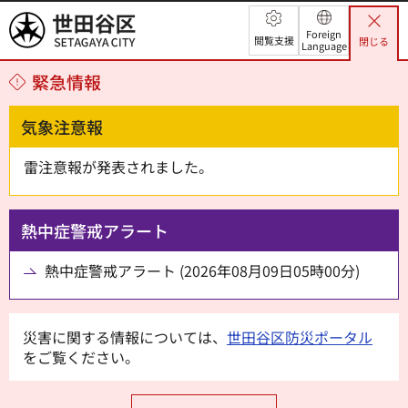
世田谷区
Foreign
閲覧支援
閉じる
Language
緊急情報
気象注意報
雷注意報が発表されました。
熱中症警戒アラート
熱中症警戒アラート (2026年08月09日05時00分)
災害に関する情報については、
世田谷区防災ポータル
をご覧ください。