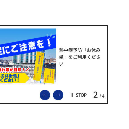
熱中症予防「お休み
処」をご利用くださ
い
2
前のスライドを表示
次のスライドを表示
STOP
4