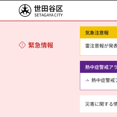
世田谷区
気象注意報
緊急情報
雷注意報が発
熱中症警戒ア
熱中症警戒アラ
災害に関する