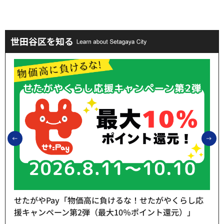
世田谷区を知る
前のスライドを表示
次
せたがやPay「物価高に負けるな！せたがやくらし応
援キャンペーン第2弾（最大10％ポイント還元）」