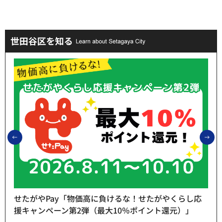
世田谷区を知る
前のスライドを表示
次
せたがやPay「物価高に負けるな！せたがやくらし応
援キャンペーン第2弾（最大10％ポイント還元）」