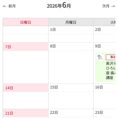
6
2026年
月
前月
次月
日曜日
月曜日
火曜
1日
2日
8日
9日
7日
事前
奥沢子
ひろば
座 歯
講座
15日
16日
14日
22日
23日
21日