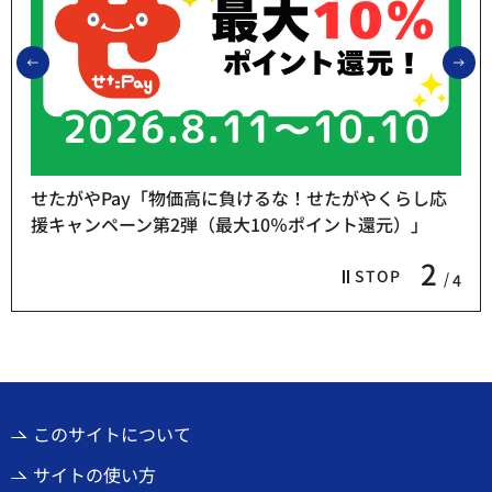
前のスライドを表示
次
せたがやPay「物価高に負けるな！せたがやくらし応
援キャンペーン第2弾（最大10％ポイント還元）」
2
STOP
4
このサイトについて
サイトの使い方