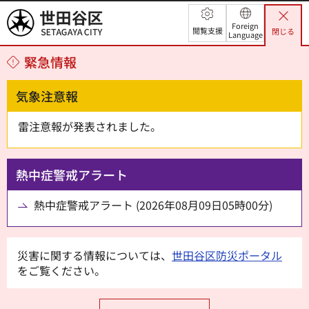
世田谷区
Foreign
閲覧支援
閉じる
Language
緊急情報
気象注意報
雷注意報が発表されました。
熱中症警戒アラート
熱中症警戒アラート (2026年08月09日05時00分)
災害に関する情報については、
世田谷区防災ポータル
をご覧ください。