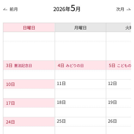
5
2026年
月
前月
次月
日曜日
月曜日
火曜
3日
4日
5日
憲法記念日
みどりの日
こどもの
11日
12日
10日
18日
19日
17日
25日
26日
24日