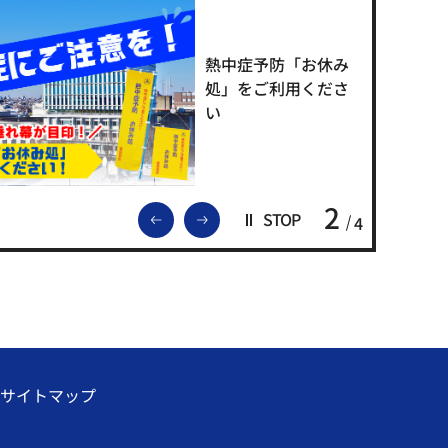
熱中症予防「お休み
処」をご利用くださ
い
2
前のスライドを表示
次のスライドを表示
STOP
4
サイトマップ