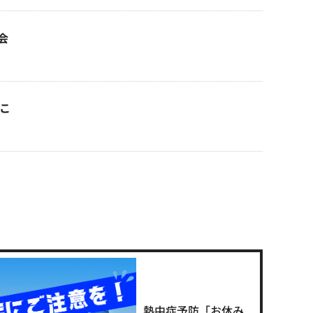
会
っこ
熱中症予防「お休み