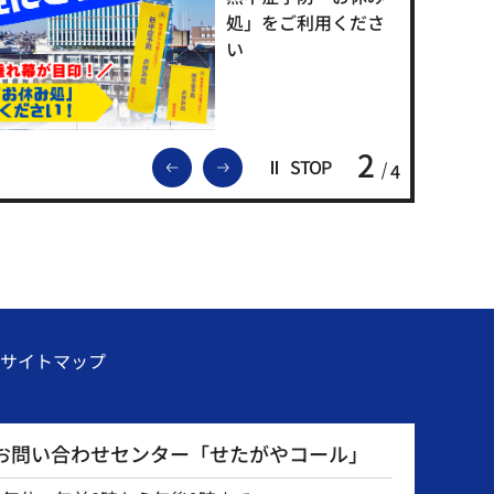
処」をご利用くださ
い
2
前のスライドを表示
次のスライドを表示
STOP
4
サイトマップ
お問い合わせセンター「せたがやコール」