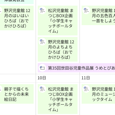
野沢児童館 12
松沢児童館 ま
野沢児童館 1
月のはいはい
つじBOX企画
月の五色百
ひろば（おで
「小学生キャ
一首をしよ
かけひろば）
ッチボールタ
イム」
野沢児童館 12
月のよちよち
ひろば（おで
かけひろば）
第35回世田谷児童作品展 うめとぴ
10日
11日
親子で描くち
松沢児童館 ま
野沢児童館 1
とからの未来
つじBOX企画
月のミュー
絵日記
「小学生キャ
ックタイム
ッチボールタ
イム」