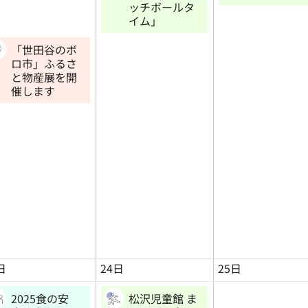
ッチボールタ
イム」
「世田谷のボ
ロ市」ふるさ
と物産展を開
催します
日
24日
25日
2025食の安
松沢児童館 ま