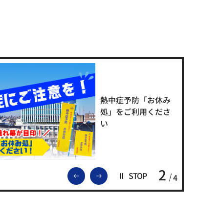
熱中症予防「お休み
処」をご利用くださ
い
2
前のスライドを表示
次のスライドを表示
STOP
4