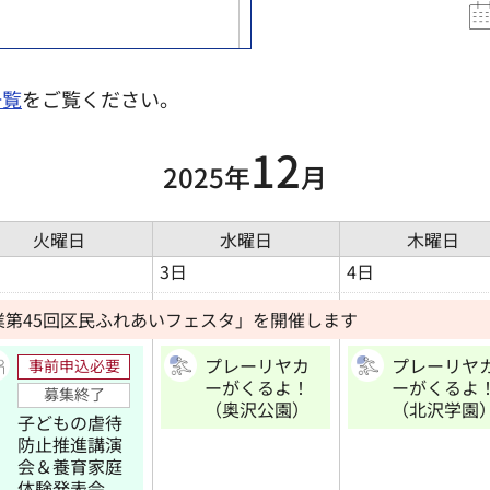
一覧
をご覧ください。
12
2025年
月
火曜日
水曜日
木曜日
3日
4日
業第45回区民ふれあいフェスタ」を開催します
プレーリヤカ
プレーリヤ
事前申込必要
ーがくるよ！
ーがくるよ
募集終了
（奥沢公園）
（北沢学園
子どもの虐待
防止推進講演
会＆養育家庭
体験発表会