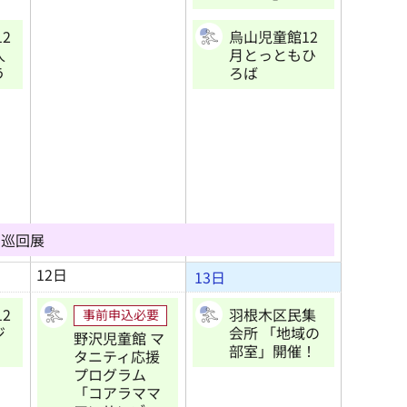
2
烏山児童館12
人
月とっともひ
う
ろば
あ巡回展
12日
13日
2
羽根木区民集
事前申込必要
ジ
会所 「地域の
野沢児童館 マ
部室」開催！
タニティ応援
プログラム
「コアラママ