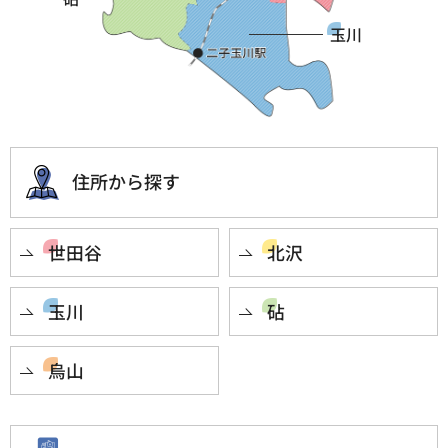
玉川
住所から探す
世田谷
北沢
玉川
砧
烏山