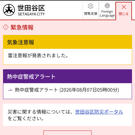
世田谷区
Foreign
閲覧支援
閉じる
Language
緊急情報
気象注意報
雷注意報が発表されました。
熱中症警戒アラート
熱中症警戒アラート (2026年08月07日05時00分)
災害に関する情報については、
世田谷区防災ポータル
をご覧ください。