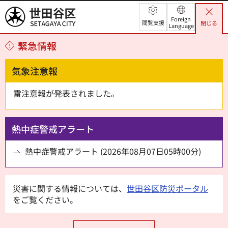
世田谷区
Foreign
閲覧支援
閉じる
Language
緊急情報
気象注意報
雷注意報が発表されました。
熱中症警戒アラート
熱中症警戒アラート (2026年08月07日05時00分)
災害に関する情報については、
世田谷区防災ポータル
をご覧ください。