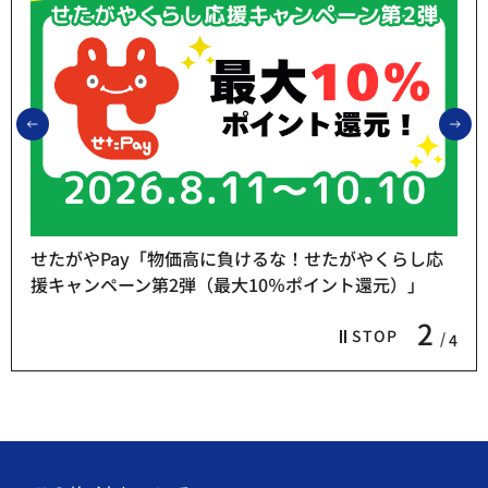
前のスライドを表示
次
せたがやPay「物価高に負けるな！せたがやくらし応
援キャンペーン第2弾（最大10％ポイント還元）」
2
STOP
4