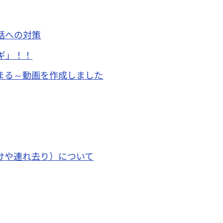
話への対策
ギ」！！
まる～動画を作成しました
けや連れ去り）について