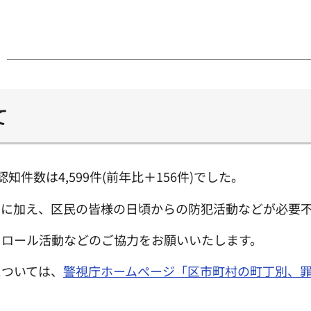
て
件数は4,599件(前年比＋156件)でした。
みに加え、区民の皆様の日頃からの防犯活動などが必要
トロール活動などのご協力をお願いいたします。
については、
警視庁ホームぺージ「区市町村の町丁別、