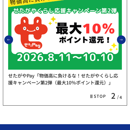
前のスライドを表示
次
せたがやPay「物価高に負けるな！せたがやくらし応
援キャンペーン第2弾（最大10％ポイント還元）」
2
STOP
4