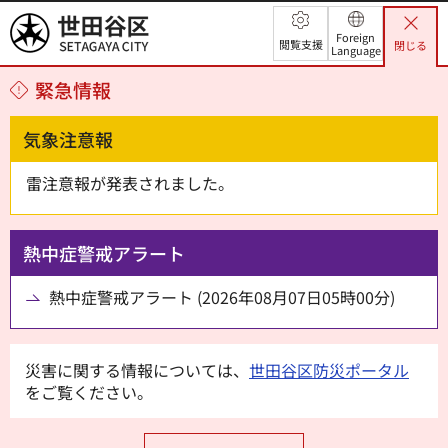
世田谷区
Foreign
閲覧支援
閉じる
Language
緊急情報
気象注意報
雷注意報が発表されました。
熱中症警戒アラート
熱中症警戒アラート (2026年08月07日05時00分)
災害に関する情報については、
世田谷区防災ポータル
をご覧ください。